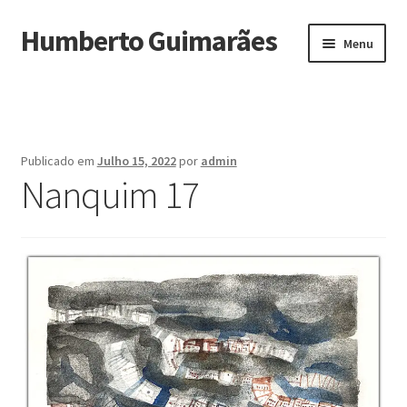
Humberto Guimarães
Ir
Saltar
Menu
para
para
a
o
Início
navegação
conteúdo
Biografia
Publicado em
Julho 15, 2022
por
admin
Maximi
Nanquim 17
Obras
submen
Exposições
Noturnos
Depoimentos