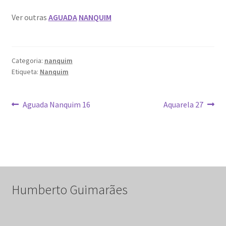
Ver outras
AGUADA
NANQUIM
Categoria:
nanquim
Etiqueta:
Nanquim
Navegação
Artigo
Artigo
Aguada Nanquim 16
Aquarela 27
anterior:
seguinte:
de
artigos
Humberto Guimarães