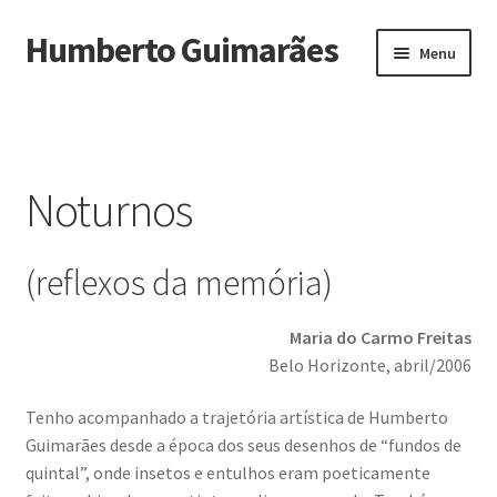
Humberto Guimarães
Ir
Saltar
Menu
para
para
a
o
Início
navegação
conteúdo
Biografia
Noturnos
Maximi
Obras
submen
(reflexos da memória)
Exposições
Maria do Carmo Freitas
Noturnos
Belo Horizonte, abril/2006
Depoimentos
Tenho acompanhado a trajetória artística de Humberto
Guimarães desde a época dos seus desenhos de “fundos de
quintal”, onde insetos e entulhos eram poeticamente