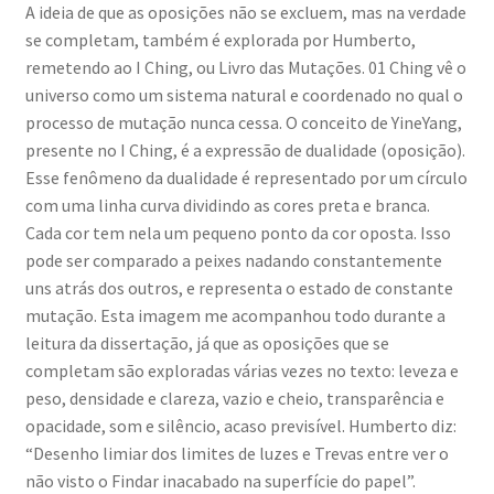
A ideia de que as oposições não se excluem, mas na verdade
se completam, também é explorada por Humberto,
remetendo ao I Ching, ou Livro das Mutações. 01 Ching vê o
universo como um sistema natural e coordenado no qual o
processo de mutação nunca cessa. O conceito de YineYang,
presente no I Ching, é a expressão de dualidade (oposição).
Esse fenômeno da dualidade é representado por um círculo
com uma linha curva dividindo as cores preta e branca.
Cada cor tem nela um pequeno ponto da cor oposta. Isso
pode ser comparado a peixes nadando constantemente
uns atrás dos outros, e representa o estado de constante
mutação. Esta imagem me acompanhou todo durante a
leitura da dissertação, já que as oposições que se
completam são exploradas várias vezes no texto: leveza e
peso, densidade e clareza, vazio e cheio, transparência e
opacidade, som e silêncio, acaso previsível. Humberto diz:
“Desenho limiar dos limites de luzes e Trevas entre ver o
não visto o Findar inacabado na superfície do papel”.