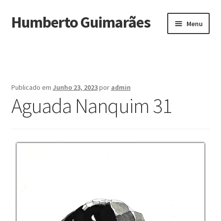
Humberto Guimarães
Ir
Saltar
Menu
para
para
a
o
Início
navegação
conteúdo
Biografia
Publicado em
Junho 23, 2023
por
admin
Maximi
Aguada Nanquim 31
Obras
submen
Exposições
Noturnos
Depoimentos