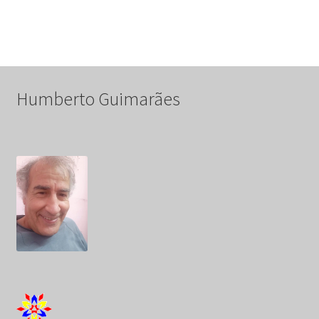
de
artigos
Humberto Guimarães