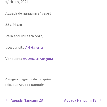
s/ titulo, 2021
Aguada de nanquim s/ papel
33 x 26 cm
Para adquirir esta obra,
acessar site
AM Galeria
Ver outras
AGUADA NANQUIM
Categoria:
aguada de nanquim
Etiqueta:
Aguada Nanquim
Navegação
Artigo
Artigo
Aguada Nanquim 28
Aguada Nanquim 18
anterior:
seguinte: