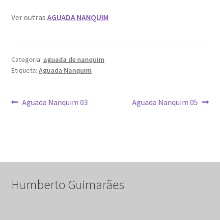
Ver outras
AGUADA NANQUIM
Categoria:
aguada de nanquim
Etiqueta:
Aguada Nanquim
Navegação
Artigo
Artigo
Aguada Nanquim 03
Aguada Nanquim 05
anterior:
seguinte:
de
artigos
Humberto Guimarães