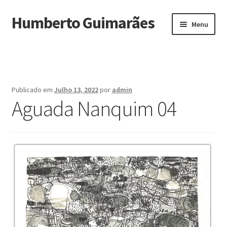
Humberto Guimarães
Ir
Saltar
Menu
para
para
a
o
Início
navegação
conteúdo
Biografia
Publicado em
Julho 13, 2022
por
admin
Maximi
Aguada Nanquim 04
Obras
submen
Exposições
Noturnos
Depoimentos