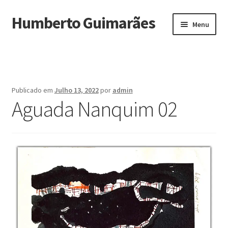
Humberto Guimarães
Ir
Saltar
Menu
para
para
a
o
Início
navegação
conteúdo
Biografia
Publicado em
Julho 13, 2022
por
admin
Maximi
Aguada Nanquim 02
Obras
submen
Exposições
Noturnos
Depoimentos