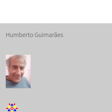
de
artigos
Humberto Guimarães