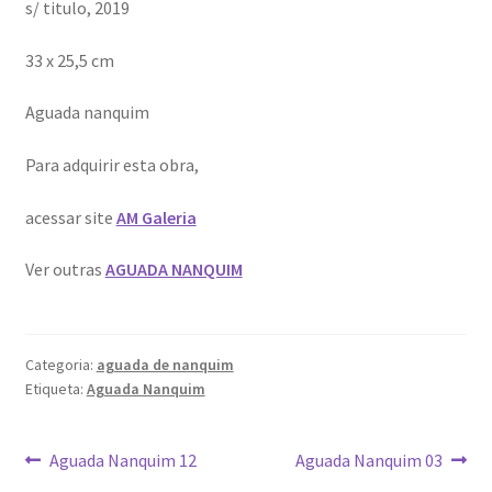
s/ titulo, 2019
33 x 25,5 cm
Aguada nanquim
Para adquirir esta obra,
acessar site
AM Galeria
Ver outras
AGUADA NANQUIM
Categoria:
aguada de nanquim
Etiqueta:
Aguada Nanquim
Navegação
Artigo
Artigo
Aguada Nanquim 12
Aguada Nanquim 03
anterior:
seguinte: